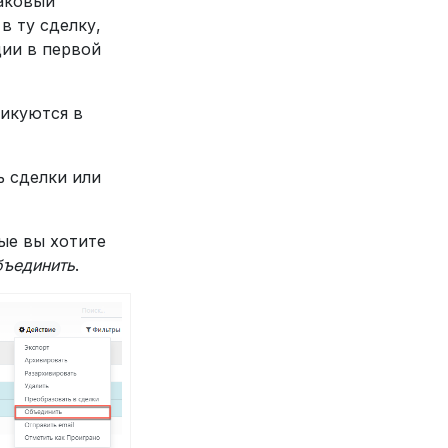
аковый
в ту сделку,
ции в первой
ликуются в
ь сделки или
ые вы хотите
ъединить
.