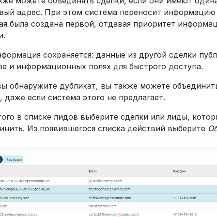
кже можете объединять сделки, если они имеют один
вый адрес. При этом система переносит информацию 
ая была создана первой, отдавая приоритет информа
и.
нформация сохраняется: данные из другой сделки пуб
ре и информационных полях для быстрого доступа.
вы обнаружите дубликат, вы также можете объединит
, даже если система этого не предлагает.
того в списке лидов выберите сделки или лиды, котор
инить. Из появившегося списка действий выберите
Об