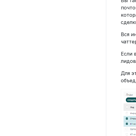
Вы та
почто
котор
сделк
Вся и
чатте
Если 
лидов
Для э
объед