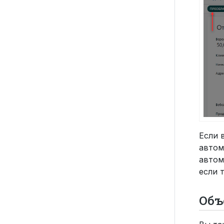
Если 
автом
автом
если 
Объ