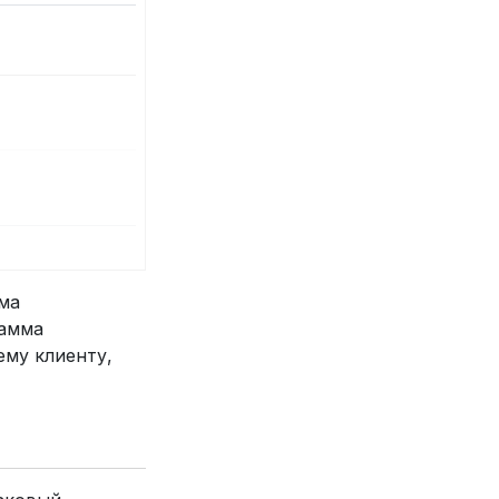
ема
рамма
му клиенту,