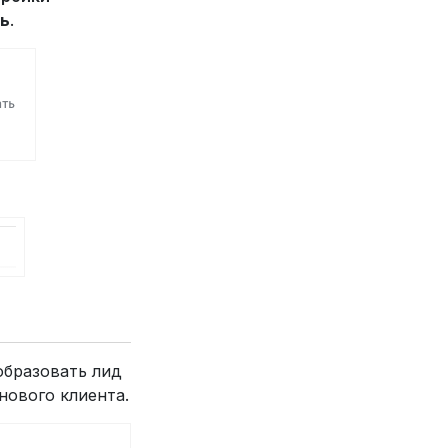
ь
.
образовать лид
нового клиента.