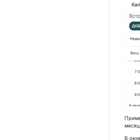
Приме
месяц
В окн