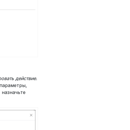
ровать действие
.
 параметры,
 назначьте