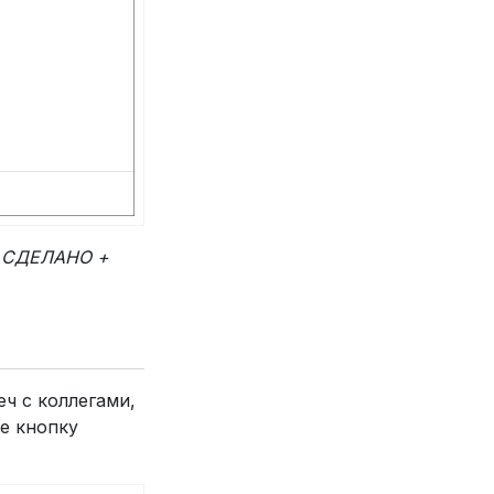
у
СДЕЛАНО +
ч с коллегами,
е кнопку