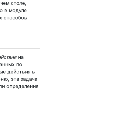
чем столе,
о в модуле
х способов
йствия
на
ванных по
ые действия в
ню, эта задача
ли определения